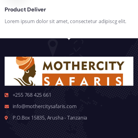
Product Deliver
Lorem ipsum dolor sit amet, consectetur adipiscg elit.
+255 768 425 661
info@mothercitysafaris.com
P.O.Box 15835, Arusha - Tanzania